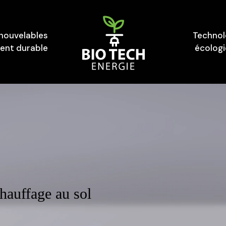
enouvelables
Technol
nt durable
écolog
hauffage au sol