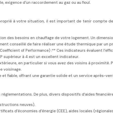
ule, exigence d’un raccordement au gaz ou au fioul.
roprié à votre situation, il est important de tenir compte d
nction des besoins en chauffage de votre logement. Un dimensi
nt conseillé de faire réaliser une étude thermique par un pro
fficient of Performance) :** Ces indicateurs évaluent l’efficie
supérieur à 4 est un excellent indicateur.
extérieure, en particulier si vous avez des voisins à proximité.
e voisinage.
e et fiable, offrant une garantie solide et un service après-ve
 réglementations. De plus, divers dispositifs d’aides financiè
structions neuves).
ertificats d’économies d’énergie (CEE), aides locales (régiona