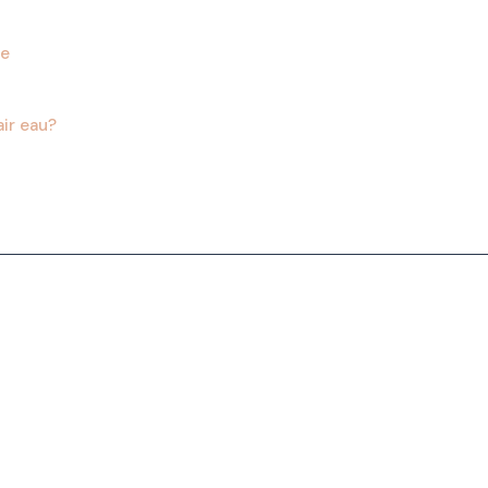
le
air eau?