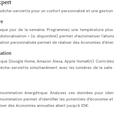
xpert
 sèche-serviette pour un confort personnalisé et une gestio
re
ue jour de la semaine. Programmez une température plus é
« géolocalisation » (si disponible) permet d’automatiser l’all
tion personnalisée permet de réaliser des économies d’énerg
sation
que (Google Home, Amazon Alexa, Apple HomeKit). Contrôlez
sèche-serviette simultanément avec les lumières de la salle
onsommation énergétique. Analysez ces données pour ident
ommation permet d’identifier les potentiels d’économie et d’
liser des économies annuelles allant jusqu’à 35€.