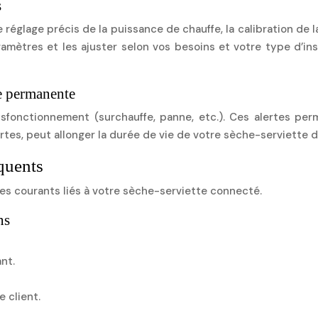
s
églage précis de la puissance de chauffe, la calibration de l
mètres et les ajuster selon vos besoins et votre type d’inst
ce permanente
dysfonctionnement (surchauffe, panne, etc.). Ces alertes p
ertes, peut allonger la durée de vie de votre sèche-serviette 
quents
mes courants liés à votre sèche-serviette connecté.
ns
nt.
e client.