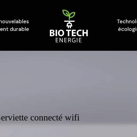
enouvelables
Technol
nt durable
écolog
rviette connecté wifi