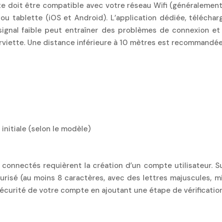
ette doit être compatible avec votre réseau Wifi (généraleme
ou tablette (iOS et Android). L’application dédiée, téléchar
 signal faible peut entraîner des problèmes de connexion e
erviette. Une distance inférieure à 10 mètres est recommandé
initiale (selon le modèle)
onnectés requièrent la création d’un compte utilisateur. Sui
risé (au moins 8 caractères, avec des lettres majuscules, min
 sécurité de votre compte en ajoutant une étape de vérificati