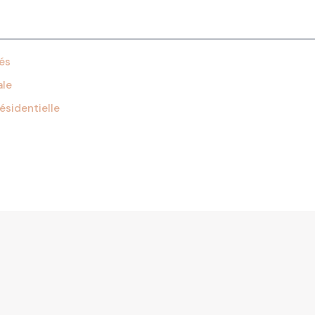
lés
ale
ésidentielle