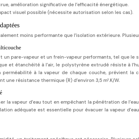
ue, amélioration significative de l’efficacité énergétique.
mpact visuel possible (nécessite autorisation selon les cas).
adaptées
néralement moins performante que l’isolation extérieure. Plusi
lticouche
n pare-vapeur et un frein-vapeur performants, tel que le sys
ue et étanchéité à l’air, le polystyrène extrudé résiste à l’h
perméabilité à la vapeur de chaque couche, prévient la co
ent une résistance thermique (R) d’environ 3,5 m².K/W.
é
 la vapeur d’eau tout en empêchant la pénétration de l’eau liq
lation adéquate est essentielle pour évacuer la vapeur d’ea