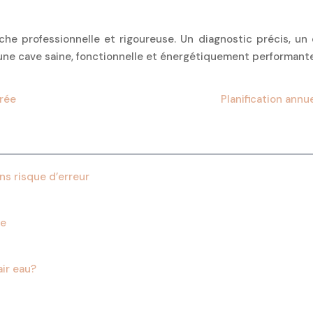
he professionnelle et rigoureuse. Un diagnostic précis, un
d’une cave saine, fonctionnelle et énergétiquement performante
trée
Planification ann
ns risque d’erreur
le
air eau?