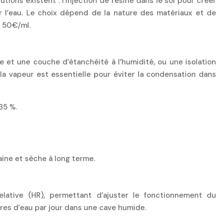
utions existent : l’injection de résine dans le sol pour créer
 l’eau. Le choix dépend de la nature des matériaux et de
à 50€/ml.
ue et une couche d’étanchéité à l’humidité, ou une isolation
la vapeur est essentielle pour éviter la condensation dans
35 %.
aine et sèche à long terme.
relative (HR), permettant d’ajuster le fonctionnement du
tres d’eau par jour dans une cave humide.