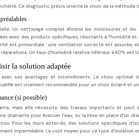
étanchéité. Ce diagnostic précis oriente le choix de la méthode d
 préalables
tielle. Un nettoyage complet élimine les moisissures et les
rées avec des produits spécifiques, résistants à l’humidité et a
ité est primordiale : une ventilation correcte est assurée, 
réparations. Un taux d’humidité relative inférieur à 60% est id
sir la solution adaptée
e avec ses avantages et inconvénients. Le choix optimal 
l qualifié est vivement recommandée pour un choix éclairé et 
mance (si possible)
mante, mais elle nécessite des travaux importants et peut ê
e drainante pour évacuer l’eau, ou la mise en place d’un drai
tion. Pour les murs enterrés, des solutions spécifiques d’is
tement imperméable. Le coût moyen pour ce type d’isolation e