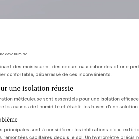
 une cave humide
înant des moisissures, des odeurs nauséabondes et une perte
lier confortable, débarrassé de ces inconvénients.
ur une isolation réussie
aration méticuleuse sont essentiels pour une isolation effica
ie les causes de l’humidité et établit les bases d’une solutio
roblème
es principales sont à considérer : les infiltrations d’eau extér
 remontées capillaires depuis le sol. Un hygromètre précis mes