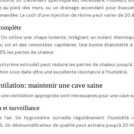
midité, un traitement spécifique est nécessaire. Plusieurs sol
ue au pied des murs, ou un drainage ascendant pour évacuer
mmandée. Le coût d’une injection de résine peut varier de 20 
 complète
 On utilise une chape isolante, intégrant un isolant thermiq
u sol et des remontées capillaires. Une bonne étanchéité à 
15% les pertes de chaleur.
ystyrène extrudé) peut réduire les pertes de chaleur jusqu’à 
ation sous dalle offre une excellente résistance à l’humidité.
ntilation: maintenir une cave saine
et une ventilation appropriée sont nécessaires pour une cave s
 et surveillance
 l’air. Un hygromètre surveille régulièrement l’humidité 
%. Un déshumidificateur de qualité peut extraire jusqu’à 20 li