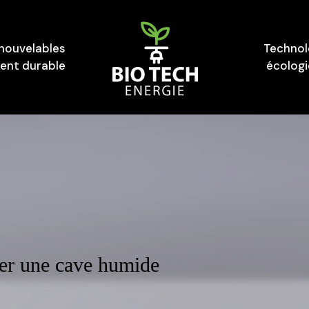
enouvelables
Technol
nt durable
écolog
ler une cave humide