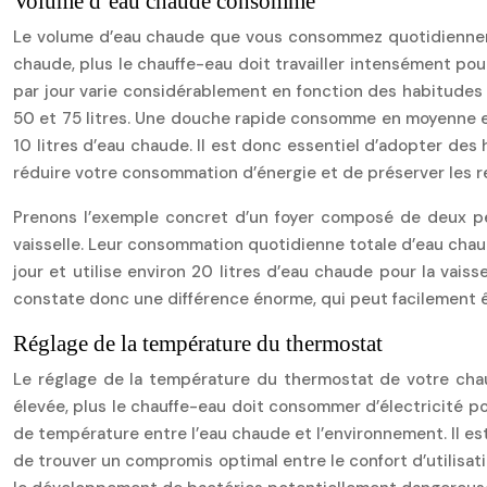
Volume d’eau chaude consommé
Le volume d’eau chaude que vous consommez quotidiennemen
chaude, plus le chauffe-eau doit travailler intensément p
par jour varie considérablement en fonction des habitudes 
50 et 75 litres. Une douche rapide consomme en moyenne envi
10 litres d’eau chaude. Il est donc essentiel d’adopter des
réduire votre consommation d’énergie et de préserver les r
Prenons l’exemple concret d’un foyer composé de deux per
vaisselle. Leur consommation quotidienne totale d’eau chaud
jour et utilise environ 20 litres d’eau chaude pour la vai
constate donc une différence énorme, qui peut facilement ê
Réglage de la température du thermostat
Le réglage de la température du thermostat de votre chauf
élevée, plus le chauffe-eau doit consommer d’électricité p
de température entre l’eau chaude et l’environnement. Il 
de trouver un compromis optimal entre le confort d’utilisat