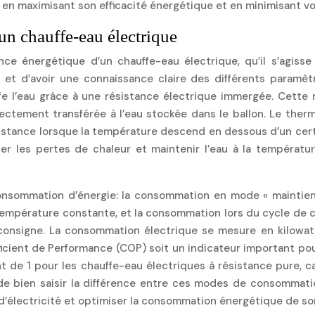
 en maximisant son efficacité énergétique et en minimisant v
n chauffe-eau électrique
ce énergétique d’un chauffe-eau électrique, qu’il s’agisse
t d’avoir une connaissance claire des différents paramèt
uffe l’eau grâce à une résistance électrique immergée. Cette 
irectement transférée à l’eau stockée dans le ballon. Le th
tance lorsque la température descend en dessous d’un certain 
er les pertes de chaleur et maintenir l’eau à la températur
onsommation d’énergie: la consommation en mode « maintien 
empérature constante, et la consommation lors du cycle de ch
 consigne. La consommation électrique se mesure en kilowat
cient de Performance (COP) soit un indicateur important pour
 de 1 pour les chauffe-eau électriques à résistance pure, c
 de bien saisir la différence entre ces modes de consomma
 d’électricité et optimiser la consommation énergétique de so