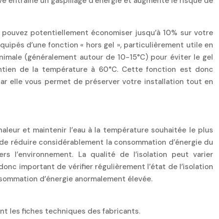
 entraîne un gaspillage d’énergie et augmente le risque de
s pouvez potentiellement économiser jusqu’à 10% sur votre
uipés d’une fonction « hors gel », particulièrement utile en
nimale (généralement autour de 10-15°C) pour éviter le gel
intien de la température à 60°C. Cette fonction est donc
ar elle vous permet de préserver votre installation tout en
aleur et maintenir l’eau à la température souhaitée le plus
t de réduire considérablement la consommation d’énergie du
s l’environnement. La qualité de l’isolation peut varier
onc important de vérifier régulièrement l’état de l’isolation
onsommation d’énergie anormalement élevée.
t les fiches techniques des fabricants.