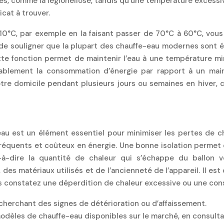
, comme la légionellose, tandis qu’une température excessive
cat à trouver.
0°C, par exemple en la faisant passer de 70°C à 60°C, vou
de souligner que la plupart des chauffe-eau modernes sont éq
te fonction permet de maintenir l’eau à une température mi
érablement la consommation d’énergie par rapport à un ma
re domicile pendant plusieurs jours ou semaines en hiver, c
au est un élément essentiel pour minimiser les pertes de ch
fréquents et coûteux en énergie. Une bonne isolation perme
-à-dire la quantité de chaleur qui s’échappe du ballon ver
 matériaux utilisés et de l’ancienneté de l’appareil. Il est d
ous constatez une déperdition de chaleur excessive ou une c
 recherchant des signes de détérioration ou d’affaissement.
odèles de chauffe-eau disponibles sur le marché, en consultan