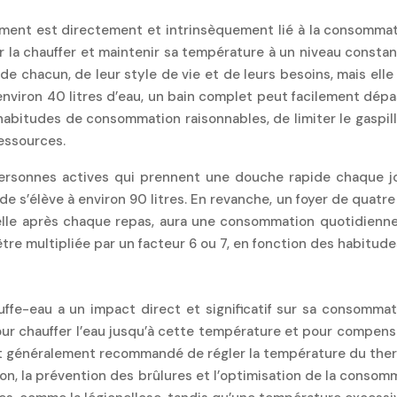
t est directement et intrinsèquement lié à la consommation
our la chauffer et maintenir sa température à un niveau cons
de chacun, de leur style de vie et de leurs besoins, mais el
ron 40 litres d’eau, un bain complet peut facilement dépasser
 habitudes de consommation raisonnables, de limiter le gaspill
essources.
sonnes actives qui prennent une douche rapide chaque jour 
e s’élève à environ 90 litres. En revanche, un foyer de quatre
sselle après chaque repas, aura une consommation quotidienne
tre multipliée par un facteur 6 ou 7, en fonction des habitud
fe-eau a un impact direct et significatif sur sa consommat
our chauffer l’eau jusqu’à cette température et pour compen
est généralement recommandé de régler la température du ther
ion, la prévention des brûlures et l’optimisation de la conso