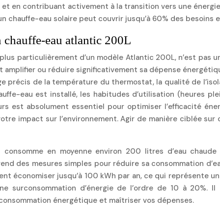
er et en contribuant activement à la transition vers une éne
un chauffe-eau solaire peut couvrir jusqu’à 60% des besoins en
 chauffe-eau atlantic 200L
lus particulièrement d’un modèle Atlantic 200L, n’est pas un
amplifier ou réduire significativement sa dépense énergétique
récis de la température du thermostat, la qualité de l’isola
auffe-eau est installé, les habitudes d’utilisation (heures p
urs est absolument essentiel pour optimiser l’efficacité éne
 votre impact sur l’environnement. Agir de manière ciblée sur
 consomme en moyenne environ 200 litres d’eau chaude p
prend des mesures simples pour réduire sa consommation d’
llement économiser jusqu’à 100 kWh par an, ce qui représente 
ne surconsommation d’énergie de l’ordre de 10 à 20%. Il e
e consommation énergétique et maîtriser vos dépenses.