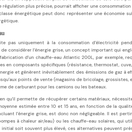
une régulation plus précise, pourrait afficher une consommati
classe énergétique peut donc représenter une économie subs
rgétique.
au
e pas uniquement à la consommation d’électricité pendant
 de considérer l’énergie grise, un concept important qui englo
La fabrication d’un chauffe-eau Atlantic 200L, par exemple, r
es en composants spécifiques (résistance, thermostat, cuve, i
ergie et génèrent inévitablement des émissions de gaz à effe
usqu’aux points de vente (magasins de bricolage, grossistes,
orme de carburant pour les camions ou les bateaux.
en qu’il permette de récupérer certains matériaux, nécessite
enne estimée entre 10 et 15 ans, en fonction de la qualité de
cluant l’énergie grise, est donc non négligeable. Il est pert
pes à chaleur air/eau) ou les chauffe-eau solaires, qui ut
initial soit souvent plus élevé, ces alternatives peuvent pré