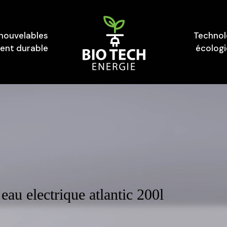
enouvelables
Technol
nt durable
écolog
au electrique atlantic 200l