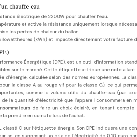
’un chauffe-eau
sistance électrique de 2200W pour chauffer l’eau.
pérature et active la résistance uniquement lorsque nécessai
ise les pertes de chaleur du ballon.
lowattheures (kWh) et impacte directement votre facture d’é
DPE)
erformance Énergétique (DPE), est un outil d’information stan
les sur le marché. Cette étiquette attribue une note allant 
e d’énergie, calculée selon des normes européennes. La class
 pour la classe A au rouge vif pour la classe G), ce qui perm
portantes, comme le volume utile du chauffe-eau (par exem
 de la quantité d’électricité que l’appareil consommera en m
sommateurs de faire un choix éclairé, en tenant compte de
de la prendre en compte lors de l’achat.
 classé C sur l’étiquette énergie. Son DPE indiquera une c
par an, en supposant un prix de l’électricité de 0,10 euro 