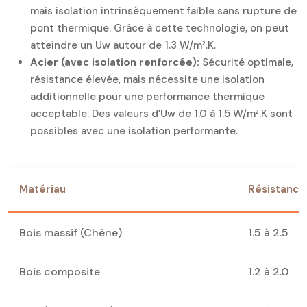
mais isolation intrinsèquement faible sans rupture de
pont thermique. Grâce à cette technologie, on peut
atteindre un Uw autour de 1.3 W/m².K.
Acier (avec isolation renforcée):
Sécurité optimale,
résistance élevée, mais nécessite une isolation
additionnelle pour une performance thermique
acceptable. Des valeurs d’Uw de 1.0 à 1.5 W/m².K sont
possibles avec une isolation performante.
Matériau
Résistance
Bois massif (Chêne)
1.5 à 2.5
Bois composite
1.2 à 2.0